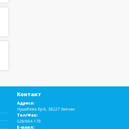
Контакт
Адреса:
Нушићева бр:6, 38227 Звечан
Тел/Фаx:
028/664-179
Е-маил: