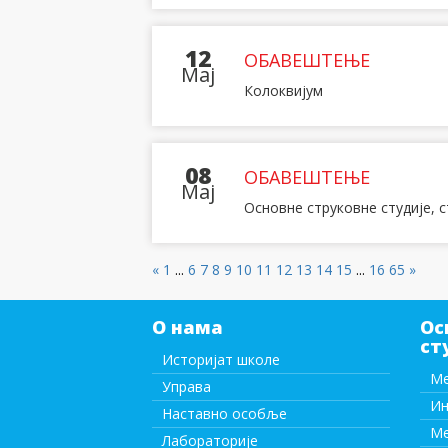
12
ОБАВЕШТЕЊЕ
Maj
Колоквијум
08
ОБАВЕШТЕЊЕ
Maj
Основне струковне студије, 
«
1
...
6
7
8
9
10
11
12
13
14
15
...
16
65
»
О нама
Ос
ст
Историјат школе
Ме
Управа
Ин
Наставно особље
Ме
Лабораторије