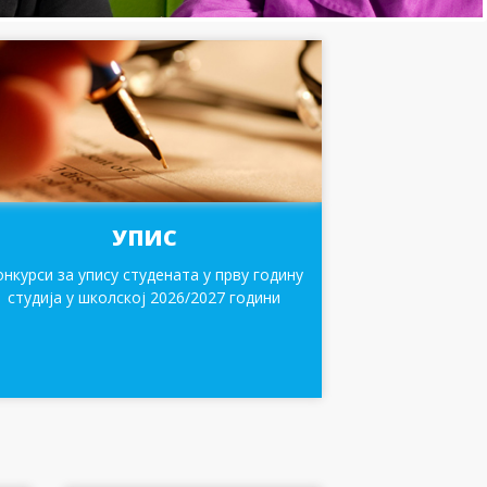
УПИС
онкурси за упису студената у прву годину
студија у школској 2026/2027 години