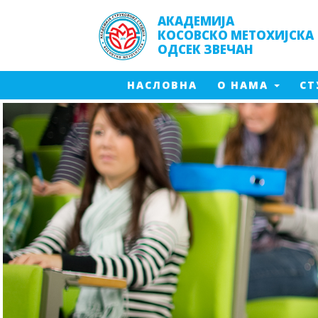
АКАДЕМИЈА
КОСОВСКО МЕТОХИЈСКА
ОДСЕК ЗВЕЧАН
(CURRENT)
(CURRENT)
НАСЛОВНА
О НАМА
СТ
Заштит
Менаџмент производње
Менаџм
Инжењерска информатика
Заштит
Производно машинство - 2024
Енерге
Енергетика- 2017
Мултим
Енергетика -2024
Заштита од пожара - 2016
Заштита од пожара - 2023
Мултимедијалне технологије