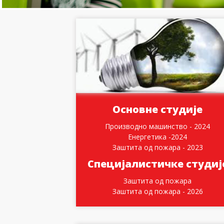
Основне студије
Производно машинство - 2024
Енергетика -2024
Заштита од пожара - 2023
Специјалистичке студиј
Заштита од пожара
Заштита од пожара - 2026