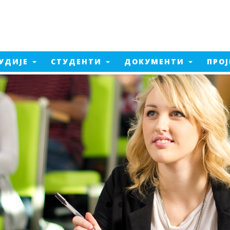
УДИЈЕ
СТУДЕНТИ
ДОКУМЕНТИ
ПРО
Електроенергетско
инжењерство
а од пожара
Машинско инжењерство
ент производње
Електроенергетско
а од пожара - 2026
инжењерство - 2026
тика
Машинско инжењерство - 2026
едијалне технологије