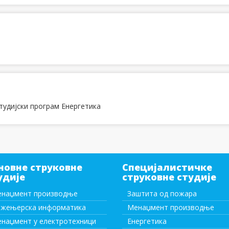
студијски програм Енергетика
новне струковне
Специјалистичке
удије
струковне студије
наџмент производње
Заштита од пожара
жењерска информатика
Менаџмент производње
наџмент у електротехници
Енергетика