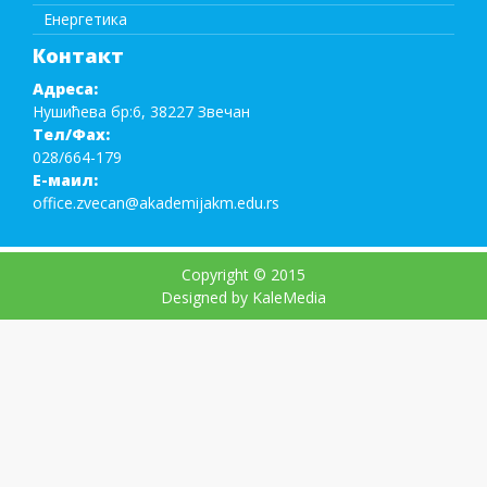
Енергетика
Контакт
Адреса:
Нушићева бр:6, 38227 Звечан
Тел/Фаx:
028/664-179
Е-маил:
office.zvecan@akademijakm.edu.rs
Copyright © 2015
Designed by KaleMedia