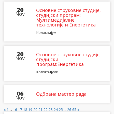
20
Основне струковне студије,
Nov
студијски програм:
Мултимедијалне
технологије и Енергетика
Колоквијум
20
Основне струковне студије,
Nov
студијски
програм:Енергетика
Колоквијуми
06
Одбрана мастер рада
Nov
«
1
...
16
17
18
19
20
21
22
23
24
25
...
26
65
»