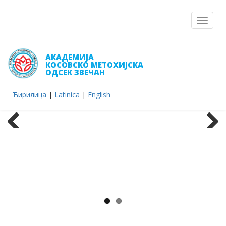
Toggle
navigat
АКАДЕМИЈА
КОСОВСКО МЕТОХИЈСКА
ОДСЕК ЗВЕЧАН
Ћирилица
|
Latinica
|
English
Previous
Next