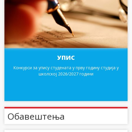
УПИС
Конкурси за упису студената у прву годину студија у
школској 2026/2027 години
Обавештења