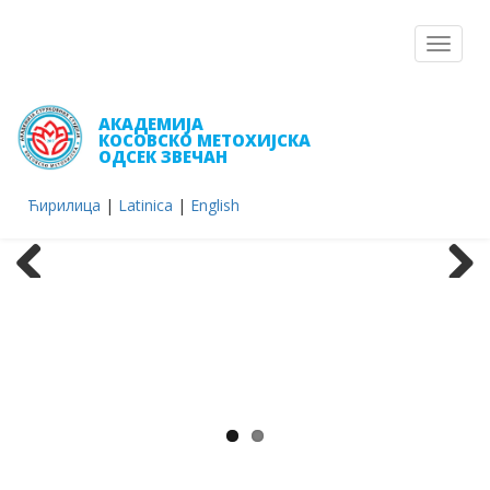
Toggle
navigat
АКАДЕМИЈА
КОСОВСКО МЕТОХИЈСКА
ОДСЕК ЗВЕЧАН
Ћирилица
|
Latinica
|
English
Previous
Next