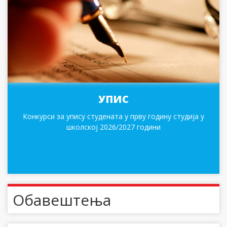
УПИС
Конкурси за упису студената у прву годину студија у
школској 2026/2027 години
Обавештења