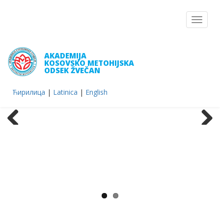
Toggle
navigat
AKADEMIJA
KOSOVSKO METOHIJSKA
ODSEK ŽVEČAN
Ћирилица
|
Latinica
|
English
Previous
Next