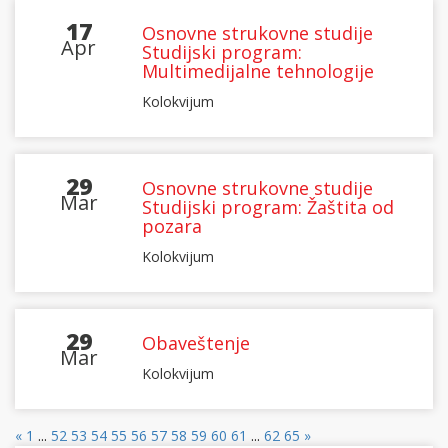
17
Osnovne strukovne studije
Apr
Studijski program:
Multimedijalne tehnologije
Kolokvijum
29
Osnovne strukovne studije
Mar
Studijski program: Žaštita od
pozara
Kolokvijum
29
Obaveštenje
Mar
Kolokvijum
«
1
...
52
53
54
55
56
57
58
59
60
61
...
62
65
»