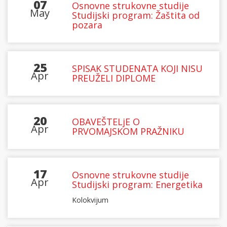
07
Osnovne strukovne studije
May
Studijski program: Žaštita od
pozara
25
SPISAK STUDENATA KOJI NISU
Apr
PREUŽELI DIPLOME
20
OBAVEŠTELjE O
Apr
PRVOMAJSKOM PRAŽNIKU
17
Osnovne strukovne studije
Apr
Studijski program: Energetika
Kolokvijum