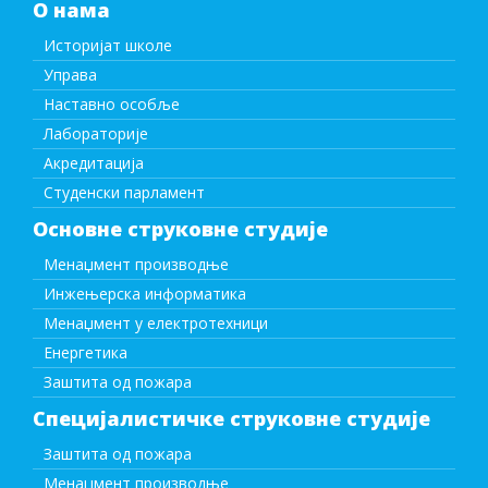
О нама
Историјат школе
Управа
Наставно особље
Лабораторије
Акредитација
Студенски парламент
Основне струковне студије
Менаџмент производње
Инжењерска информатика
Менаџмент у електротехници
Енергетика
Заштита од пожара
Специјалистичке струковне студије
Заштита од пожара
Менаџмент производње