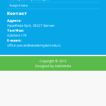
Енергетика
Контакт
Адреса:
Нушићева бр:6, 38227 Звечан
Тел/Фаx:
028/664-179
Е-маил:
office.zvecan@akademijakm.edu.rs
Copyright © 2015
Designed by KaleMedia