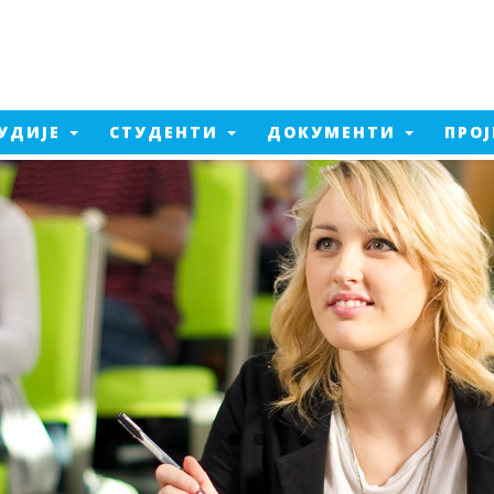
УДИЈЕ
СТУДЕНТИ
ДОКУМЕНТИ
ПРО
Електроенергетско
инжењерство
а од пожара
Машинско инжењерство
ент производње
Електроенергетско
а од пожара - 2026
инжењерство - 2026
тика
Машинско инжењерство - 2026
едијалне технологије