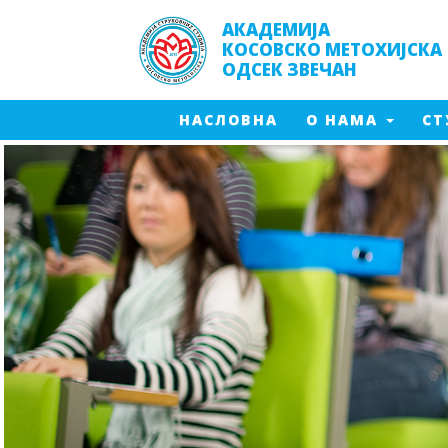
АКАДЕМИЈА
КОСОВСКО МЕТОХИЈСКА
ОДСЕК ЗВЕЧАН
(CURRENT)
(CURRENT)
НАСЛОВНА
О НАМА
СТ
Заштит
Менаџмент производње
Менаџм
Инжењерска информатика
Заштит
Производно машинство - 2024
Енерге
Енергетика- 2017
Мултим
Енергетика -2024
Заштита од пожара - 2016
Заштита од пожара - 2023
Мултимедијалне технологије