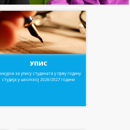
УПИС
онкурси за упису студената у прву годину
студија у школској 2026/2027 години