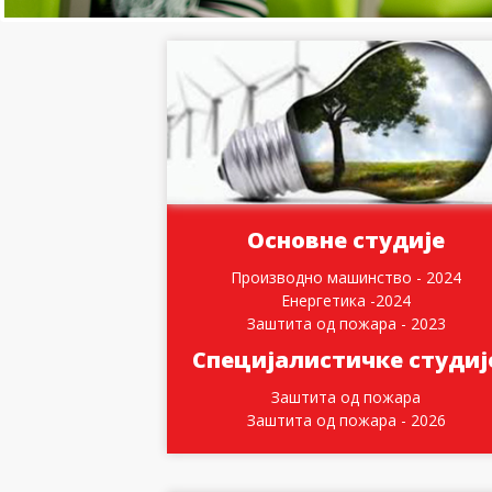
Основне студије
Производно машинство - 2024
Енергетика -2024
Заштита од пожара - 2023
Специјалистичке студиј
Заштита од пожара
Заштита од пожара - 2026