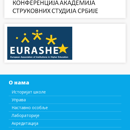
О нама
Историјат школе
Управа
Наставно особље
Лабораторије
Акредитација