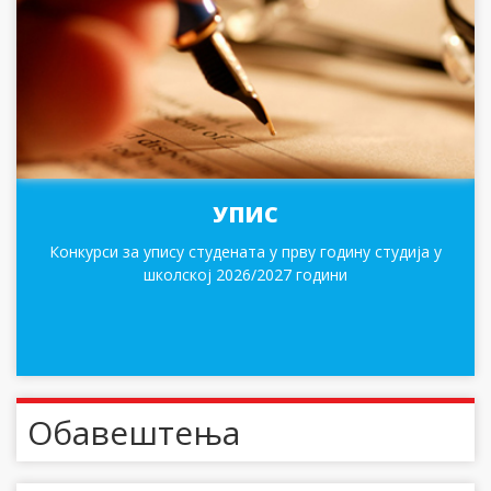
УПИС
Конкурси за упису студената у прву годину студија у
школској 2026/2027 години
Обавештења