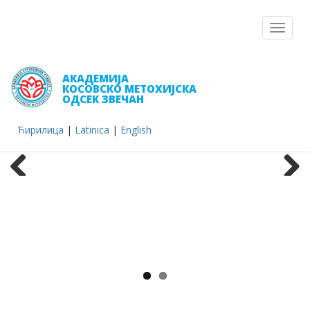
Toggle
navigat
АКАДЕМИЈА
КОСОВСКО МЕТОХИЈСКА
ОДСЕК ЗВЕЧАН
Ћирилица
|
Latinica
|
English
Previous
Next