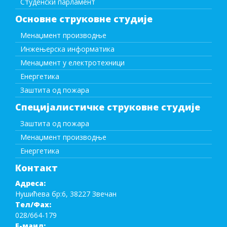
Студенски парламент
Основне струковне студије
Менаџмент производње
Инжењерска информатика
Менаџмент у електротехници
Енергетика
Заштита од пожара
Специјалистичке струковне студије
Заштита од пожара
Менаџмент производње
Енергетика
Контакт
Адреса:
Нушићева бр:6, 38227 Звечан
Тел/Фаx:
028/664-179
Е-маил: