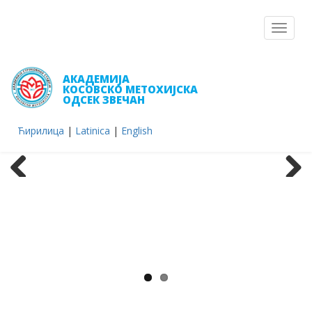
Toggle
navigat
АКАДЕМИЈА
КОСОВСКО МЕТОХИЈСКА
ОДСЕК ЗВЕЧАН
Ћирилица
|
Latinica
|
English
Previous
Next