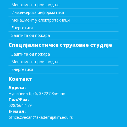
Менаџмент производње
Инжењерска информатика
Менаџмент у електротехници
Енергетика
Заштита од пожара
Специјалистичке струковне студије
Заштита од пожара
Менаџмент производње
Енергетика
Контакт
Адреса:
Нушићева бр:6, 38227 Звечан
Тел/Фаx:
028/664-179
Е-маил:
office.zvecan@akademijakm.edu.rs