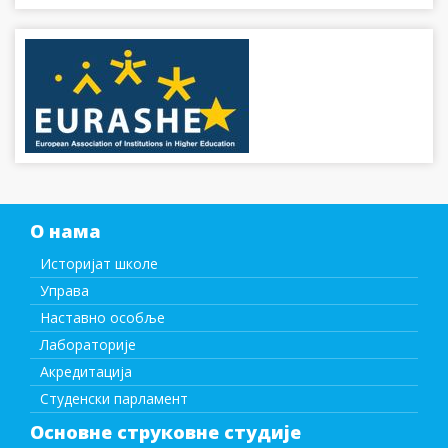
О нама
Историјат школе
Управа
Наставно особље
Лабораторије
Акредитација
Студенски парламент
Основне струковне студије