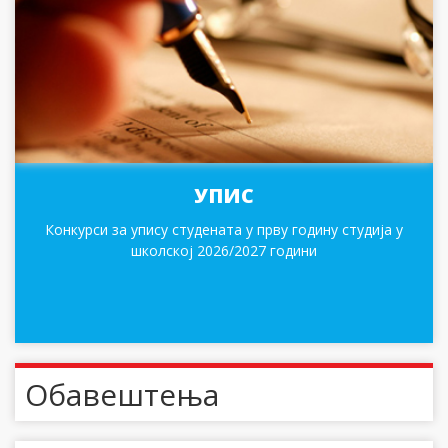
УПИС
Конкурси за упису студената у прву годину студија у
школској 2026/2027 години
Обавештења