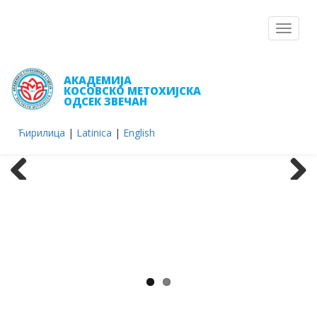
Toggle
navigat
АКАДЕМИЈА
КОСОВСКО МЕТОХИЈСКА
ОДСЕК ЗВЕЧАН
Ћирилица
|
Latinica
|
English
Previous
Next