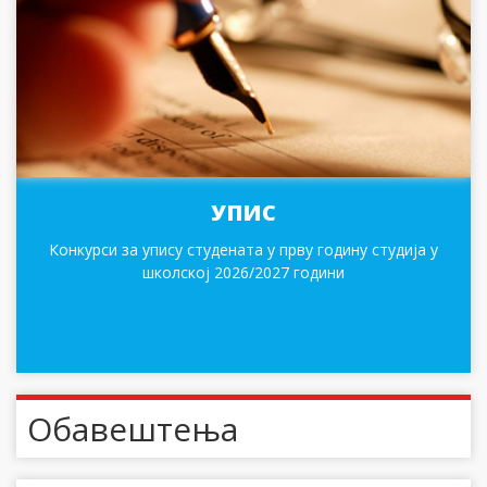
УПИС
Конкурси за упису студената у прву годину студија у
школској 2026/2027 години
Обавештења