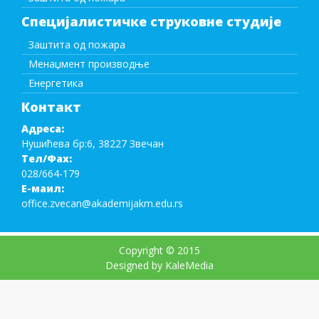
Специјалистичке струковне студије
Заштита од пожара
Менаџмент производње
Енергетика
Контакт
Адреса:
Нушићева бр:6, 38227 Звечан
Тел/Фаx:
028/664-179
Е-маил:
office.zvecan@akademijakm.edu.rs
Copyright © 2015
Designed by KaleMedia