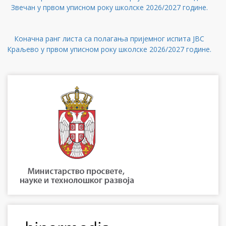
Звечан у првом уписном року школске 2026/2027 године.
Коначна ранг листа са полагања пријемног испита ЈВС
Краљево у првом уписном року школске 2026/2027 године.