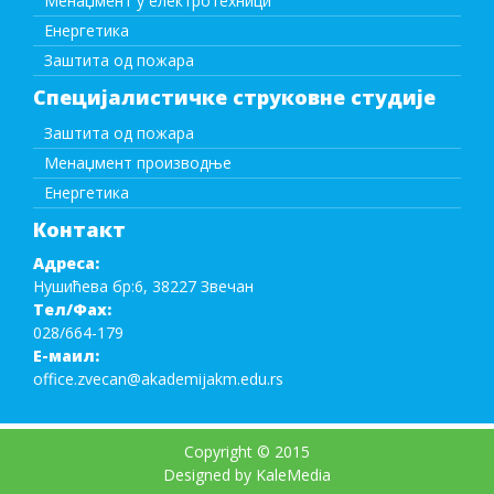
Менаџмент у електротехници
Енергетика
Заштита од пожара
Специјалистичке струковне студије
Заштита од пожара
Менаџмент производње
Енергетика
Контакт
Адреса:
Нушићева бр:6, 38227 Звечан
Тел/Фаx:
028/664-179
Е-маил:
office.zvecan@akademijakm.edu.rs
Copyright © 2015
Designed by KaleMedia