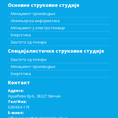
Основне струковне студије
Менаџмент производње
Инжењерска информатика
Менаџмент у електротехници
Енергетика
Заштита од пожара
Специјалистичке струковне студије
Заштита од пожара
Менаџмент производње
Енергетика
Контакт
Адреса:
Нушићева бр:6, 38227 Звечан
Тел/Фаx:
028/664-179
Е-маил: