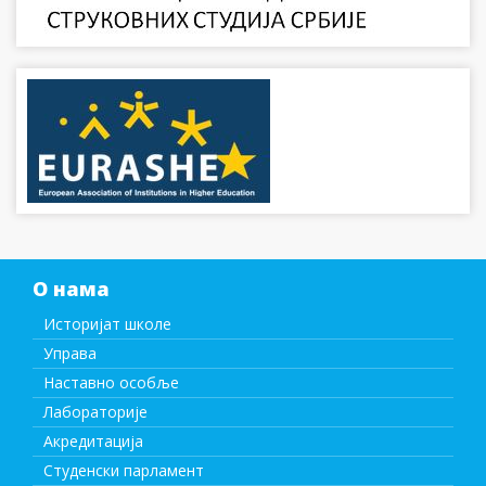
О нама
Историјат школе
Управа
Наставно особље
Лабораторије
Акредитација
Студенски парламент