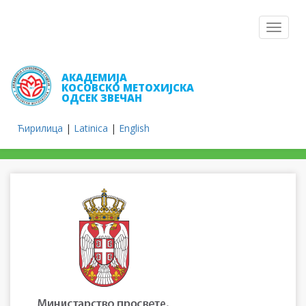
Toggle
navigat
АКАДЕМИЈА
КОСОВСКО МЕТОХИЈСКА
ОДСЕК ЗВЕЧАН
Ћирилица
|
Latinica
|
English