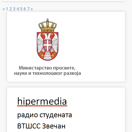
«
1
2
3
4
5
6
7
»