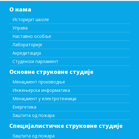
О нама
Историјат школе
Управа
Наставно особље
Лабораторије
Акредитација
Студенски парламент
Основне струковне студије
Менаџмент производње
Инжењерска информатика
Менаџмент у електротехници
Енергетика
Заштита од пожара
Специјалистичке струковне студије
Заштита од пожара