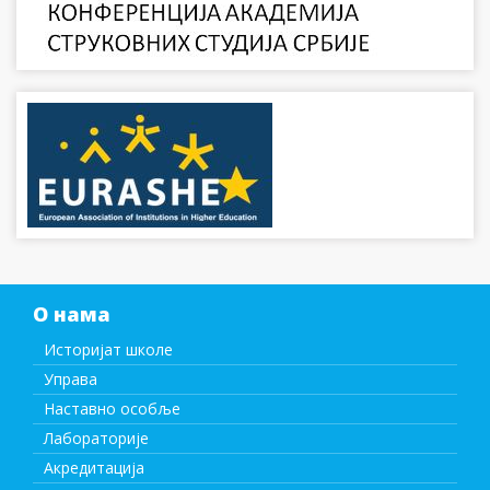
О нама
Историјат школе
Управа
Наставно особље
Лабораторије
Акредитација