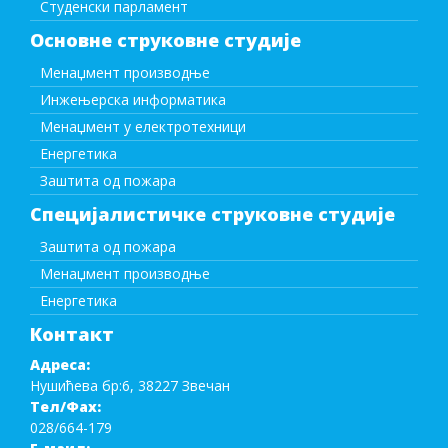
Студенски парламент
Основне струковне студије
Менаџмент производње
Инжењерска информатика
Менаџмент у електротехници
Енергетика
Заштита од пожара
Специјалистичке струковне студије
Заштита од пожара
Менаџмент производње
Енергетика
Контакт
Адреса:
Нушићева бр:6, 38227 Звечан
Тел/Фаx:
028/664-179