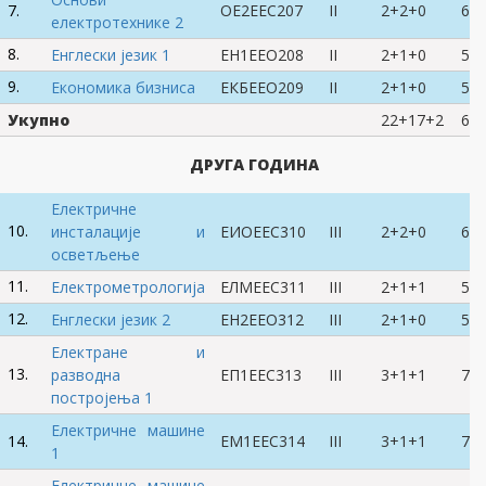
7.
ОЕ2ЕЕС207
II
2+2+0
6
електротехнике 2
8.
Енглески језик 1
ЕН1ЕЕО208
II
2+1+0
5
9.
Економика бизниса
EКБЕЕО209
II
2+1+0
5
Укупно
22+17+2
60
ДРУГА ГОДИНА
Електричне
10.
инсталације и
ЕИОЕЕС310
III
2+2+0
6
осветљење
11.
Електрометрологија
ЕЛМЕЕС311
III
2+1+1
5
12.
Енглески језик 2
ЕН2ЕЕО312
III
2+1+0
5
Електране и
13.
разводна
ЕП1ЕЕС313
III
3+1+1
7
постројења 1
Електричне машине
14.
ЕМ1ЕЕС314
III
3+1+1
7
1
Електричне машине