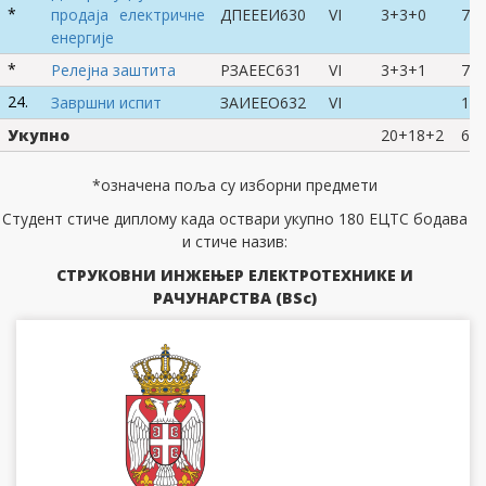
*
продаја електричне
ДПЕЕЕИ630
VI
3+3+0
7
енергије
*
Релејна заштита
РЗАЕЕС631
VI
3+3+1
7
24.
Завршни испит
ЗАИЕЕО632
VI
10
Укупно
20+18+2
60
*означена поља су изборни предмети
Студент стиче диплому када оствари укупно 180 ЕЦТС бодава
и стиче назив:
СТРУКОВНИ ИНЖЕЊЕР ЕЛЕКТРОТЕХНИКЕ И
РАЧУНАРСТВА (BSc)