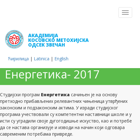
Toggle
navigat
АКАДЕМИЈА
КОСОВСКО МЕТОХИЈСКА
ОДСЕК ЗВЕЧАН
Ћирилица
|
Latinica
|
English
Енергетика- 2017
Студијски програм
Енергетика
сачињен је на основу
претходно прибављених релевантних чињеница утврђених
законским и подзаконским актима. У изради студијског
програма учествовали су компетентни наставници школе и у
исти су уградили своје дугогодишње искуство, као и потребе
да се настава организује и изводи на начин који одговара
савременим потребама привреде.