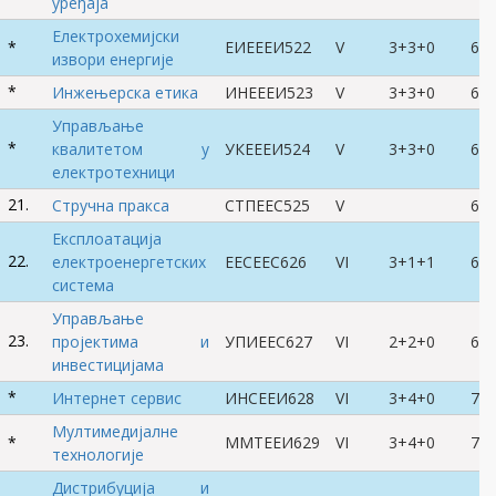
уређаја
Електрохемијски
*
ЕИЕЕЕИ522
V
3+3+0
6
извори енергије
*
Инжењерска етика
ИНЕЕЕИ523
V
3+3+0
6
Управљање
*
квалитетом у
УКЕЕЕИ524
V
3+3+0
6
електротехници
21.
Стручна пракса
СТПЕЕС525
V
6
Експлоатација
22.
електроенергетских
ЕЕСЕЕС626
VI
3+1+1
6
система
Управљање
23.
пројектима и
УПИЕЕС627
VI
2+2+0
6
инвестицијама
*
Интернет сервис
ИНСЕЕИ628
VI
3+4+0
7
Мултимедијалне
*
ММТЕЕИ629
VI
3+4+0
7
технологије
Дистрибуција и