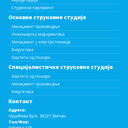
Студенски парламент
Основне струковне студије
Менаџмент производње
Инжењерска информатика
Менаџмент у електротехници
Енергетика
Заштита од пожара
Специјалистичке струковне студије
Заштита од пожара
Менаџмент производње
Енергетика
Контакт
Адреса:
Нушићева бр:6, 38227 Звечан
Тел/Фаx:
028/664-179