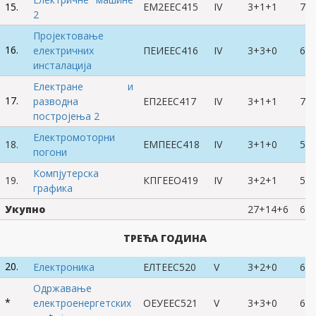
15.
ЕМ2ЕЕС415
IV
3+1+1
7
2
Пројектовање
16.
електричних
ПЕИЕЕС416
IV
3+3+0
6
инсталација
Електране и
17.
разводна
ЕП2ЕЕС417
IV
3+1+1
7
постројења 2
Електромоторни
18.
ЕМПЕЕС418
IV
3+1+0
5
погони
Компјутерска
19.
КПГЕЕО419
IV
3+2+1
5
графика
Укупно
27+14+6
60
ТРЕЋА ГОДИНА
20.
Електроника
ЕЛТЕЕС520
V
3+2+0
6
Одржавање
*
електроенергетских
ОЕУЕЕС521
V
3+3+0
6