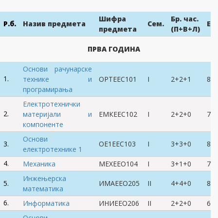
Шифра
Бр. час.
Р.б.
Назив предмета
Сем.
ЕС
предмета
(П+В+Л)
ПРВА ГОДИНА
Основи рачунарске
1.
технике и
ОРТЕЕС101
I
2+2+1
8
програмирања
Електротехнички
2.
материјали и
ЕМКЕЕС102
I
2+2+0
7
компоненте
Основи
3.
ОЕ1ЕЕС103
I
3+3+0
8
електротехнике 1
4.
Механика
МЕХЕЕО104
I
3+1+0
7
Инжењерска
5.
ИМАЕЕО205
II
4+4+0
8
математика
6.
Информатика
ИНИ
ЕЕО206
II
2+2+0
6
Основи