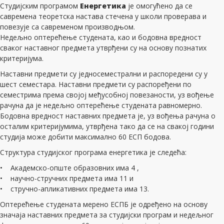
Студијским програмом
Енергетика
је омогућено да се
савремена теоретска настава стечена у школи проверава и
повезује са савременом производњом.
Недељно оптерећење студената, као и бодовна вредност
сваког наставног предмета утврђени су на основу познатих
критеријума.
Наставни предмети су једносеместрални и распоредени су у
шест семестара. Наставни предмети су распоређени по
семестрима према својој међусобној повезаности, уз вођење
рачуна да је недељно оптерећење студената равномерно.
Бодовна вредност наставних предмета је, уз вођења рачуна о
осталим критеријумима, утврђена тако да се на свакој години
студија може добити максимално 60 ЕСП бодова.
Структура студијског програма енергетика је следећа:
• Академско-опште образовних има 4 ,
• научно-стручних предмета има 11 и
• стручно-апликативних предмета има 13.
Оптерећење студената мерено ЕСПБ је одређено на основу
значаја наставних предмета за студијски програм и недељног