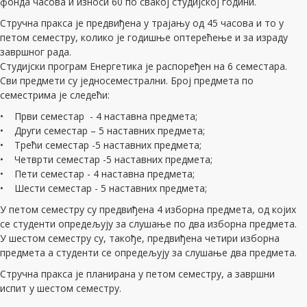
фонда часова и износи 60 по свакој студијској години.
Стручна пракса је предвиђена у трајању од 45 часова и то у
петом семестру, колико је годишње оптерећење и за израду
завршног рада.
Студијски програм Енергетика је распоређен на 6 семестара.
Сви предмети су једносеместрални. Број предмета по
семестрима је следећи:
• Први семестар - 4 наставна предмета;
• Други семестар – 5 наставних предмета;
• Трећи семестар -5 наставних предмета;
• Четврти семестар -5 наставних предмета;
• Пети семестар - 4 наставна предмета;
• Шести семестар - 5 наставних предмета;
У петом семестру су предвиђена 4 изборна предмета, од којих
се студенти опредељују за слушање по два изборна предмета.
У шестом семестру су, такође, предвиђена четири изборна
предмета а студенти се опредељују за слушање два предмета.
Стручна пракса је планирана у петом семестру, а завршни
испит у шестом семестру.