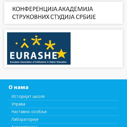
О нама
Историјат школе
Управа
Наставно особље
Лабораторије
Акредитација