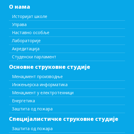
О нама
Историјат школе
Управа
Наставно особље
Лабораторије
Акредитација
Студенски парламент
Основне струковне студије
Менаџмент производње
Инжењерска информатика
Менаџмент у електротехници
Енергетика
Заштита од пожара
Специјалистичке струковне студије
Заштита од пожара