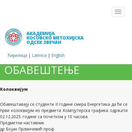
Toggle
navigat
АКАДЕМИЈА
КОСОВСКО МЕТОХИЈСКА
ОДСЕК ЗВЕЧАН
Ћирилица
|
Latinica
|
English
ОБАВЕШТЕЊЕ
Колоквијум
Обавештавају се студенти II године смера Енергетика да ће се
први колоквијум из предмета Компјутерска графика одржати
02.12.2025. године са почетком у 10 часова.
Предметни наставник
др Бојан Прлинчевић проф