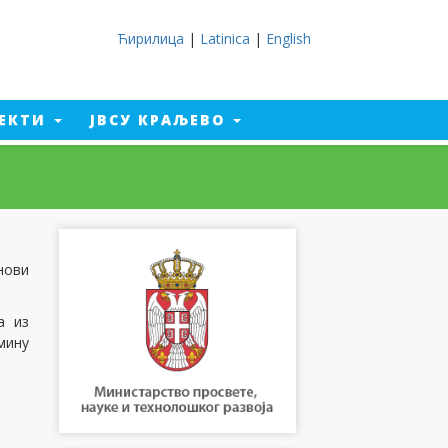
Ћирилица
|
Latinica
|
English
ЈЕКТИ
ЈВСУ КРАЉЕВО
нови
а из
мину