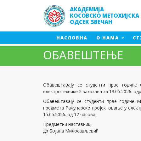
АКАДЕМИЈА
КОСОВСКО МЕТОХИЈСКА
ОДСЕК ЗВЕЧАН
(CURRENT)
(CURRENT)
НАСЛОВНА
О НАМА
СТ
ОБАВЕШТЕЊЕ
Заштит
Менаџмент производње
Менаџм
Инжењерска информатика
Заштит
Производно машинство - 2024
Енерге
Обавештавају се студенти прве године
Енергетика- 2017
Мултим
електротехнике 2 заказана за 13.05.2026. од
Енергетика -2024
Заштита од пожара - 2016
Обавештавају се студенти прве године 
Заштита од пожара - 2023
предмета Рачунарско пројектовање у елект
Мултимедијалне технологије
15.05.2026. од 12 часова.
Предметни наставник,
др Бојана Милосављевић