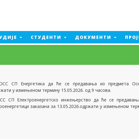
УДИЈЕ
СТУДЕНТИ
ДОКУМЕНТИ
ПРО
Електроенергетско
инжењерство
а од пожара
Машинско инжењерство
ент производње
Електроенергетско
а од пожара - 2026
инжењерство - 2026
тика
 ОСС СП Енергетика да ће се предавања из предмета Ос
Машинско инжењерство - 2026
едијалне технологије
ржати у измењеном термину 15.05.2026. од 9 часова.
МСС СП Електроенергетско инжењерство да ће се предавањ
роенергетици заказана за 13.05.2026.одржати у измењеном тер