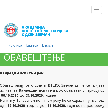
Toggle
navigat
АКАДЕМИЈА
КОСОВСКО МЕТОХИЈСКА
ОДСЕК ЗВЕЧАН
Ћирилица
|
Latinica
|
English
ОБАВEШТЕЊЕ
Ванредни испитни рок
Обавештавају се студенти ВТШСС-Звечан да ће се пријава
испита за
Ванредни испитни рок
обављати
у периоду од
06
.
10
.
2020.
до
09
.
10
.2020.
године
.
Испити
у Ванредном испитном року
ће се одржати у периоду
од
12
.
10
.2020
. године до
16.10.
20
20
.
године, по распореду