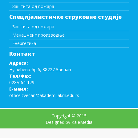
Заштита од пожара
Специјалистичке струковне студије
Заштита од пожара
Менаџмент производње
Енергетика
Контакт
Адреса:
Нушићева бр:6, 38227 Звечан
Тел/Фаx:
028/664-179
Е-маил:
office.zvecan@akademijakm.edu.rs
Copyright © 2015
Designed by KaleMedia