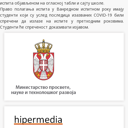
испита објављеном на огласној табли и сајту школе.
Право полагања испита у Ванредном испитном року имају
студенти који су услед последица изазваних
COVID-19
били
спречени да излазе на испите у претходним роковима
.
Студенти ће спреченост доказивати изјавом.