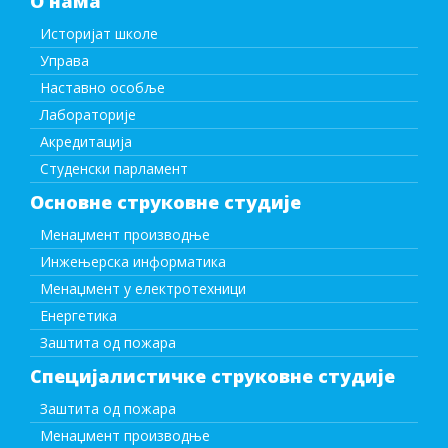
О нама
Историјат школе
Управа
Наставно особље
Лабораторије
Акредитација
Студенски парламент
Основне струковне студије
Менаџмент производње
Инжењерска информатика
Менаџмент у електротехници
Енергетика
Заштита од пожара
Специјалистичке струковне студије
Заштита од пожара
Менаџмент производње