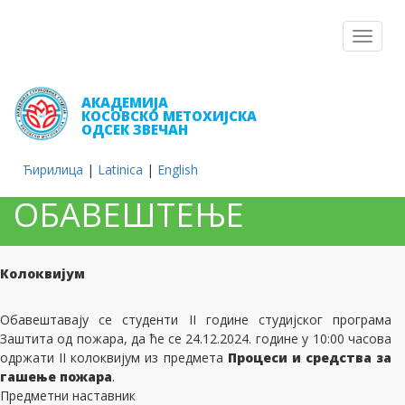
Toggle
navigat
АКАДЕМИЈА
КОСОВСКО МЕТОХИЈСКА
ОДСЕК ЗВЕЧАН
Ћирилица
|
Latinica
|
English
ОБАВЕШТЕЊЕ
Колоквијум
Обавештавају се студенти II године студијског програма
Заштита од пожара, да ће се 24.12.2024. године у 10:00 часова
одржати II колоквијум из предмета
Процеси и средства за
гашење пожара
.
Предметни наставник