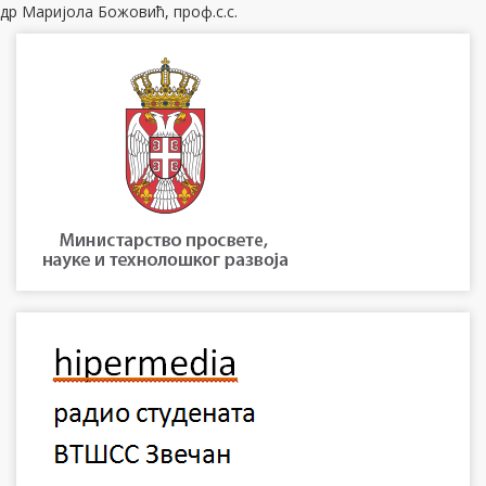
др Маријола Божовић, проф.с.с.