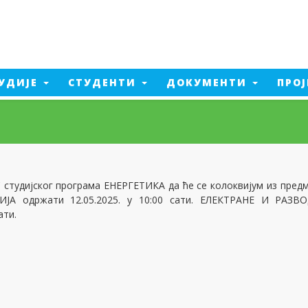
УДИЈЕ
СТУДЕНТИ
ДОКУМЕНТИ
ПРО
Електроенергетско
инжењерство
а од пожара
Машинско инжењерство
ент производње
Електроенергетско
а од пожара - 2026
инжењерство - 2026
тика
 студијског програма ЕНЕРГЕТИКА да ће се колоквијум из предм
Машинско инжењерство - 2026
едијалне технологије
А одржати 12.05.2025. у 10:00 сати. ЕЛЕКТРАНЕ И РАЗВ
ати.