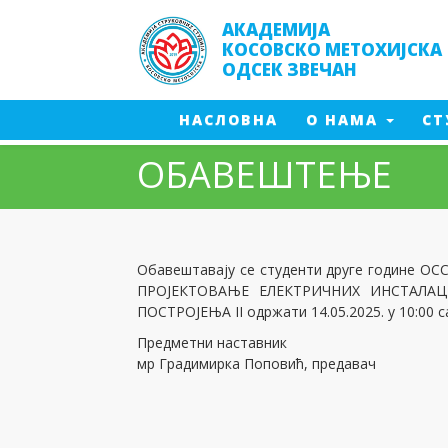
АКАДЕМИЈА
КОСОВСКО МЕТОХИЈСКА
ОДСЕК ЗВЕЧАН
(CURRENT)
(CURRENT)
НАСЛОВНА
О НАМА
СТ
ОБАВЕШТЕЊЕ
Заштит
Менаџмент производње
Менаџм
Инжењерска информатика
Заштит
Производно машинство - 2024
Енерге
Обавештавају се студенти друге године ОСС
Енергетика- 2017
Мултим
ПРОЈЕКТОВАЊЕ ЕЛЕКТРИЧНИХ ИНСТАЛАЦИЈ
Енергетика -2024
ПОСТРОЈЕЊА II одржати 14.05.2025. у 10:00 с
Заштита од пожара - 2016
Заштита од пожара - 2023
Предметни наставник
Мултимедијалне технологије
мр Градимирка Поповић, предавач