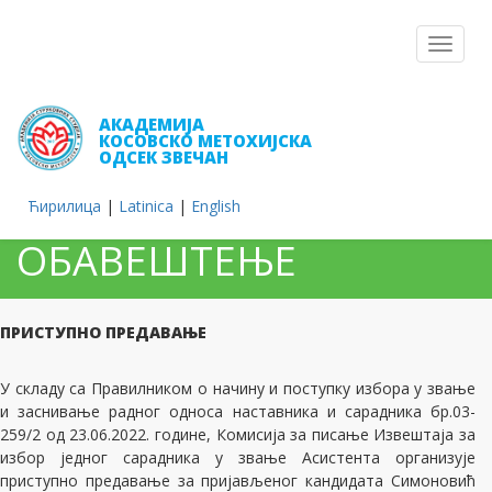
Toggle
navigat
АКАДЕМИЈА
КОСОВСКО МЕТОХИЈСКА
ОДСЕК ЗВЕЧАН
Ћирилица
|
Latinica
|
English
ОБАВЕШТЕЊЕ
ПРИСТУПНО ПРЕДАВАЊЕ
У складу са Правилником о начину и поступку избора у звање
и заснивање радног односа наставника и сарадника бр.03-
259/2 од 23.06.2022. године, Комисија за писање Извештаја за
избор једног сарадника у звање Aсистента организује
приступно предавање за пријављеног кандидата Симоновић