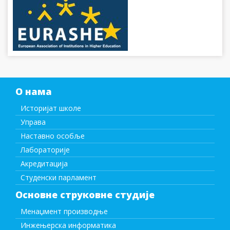
О нама
Историјат школе
Управа
Наставно особље
Лабораторије
Акредитација
Студенски парламент
Основне струковне студије
Менаџмент производње
Инжењерска информатика