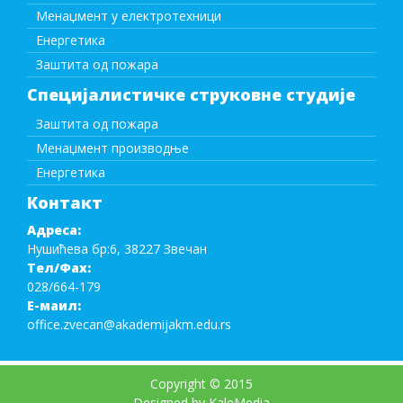
Менаџмент у електротехници
Енергетика
Заштита од пожара
Специјалистичке струковне студије
Заштита од пожара
Менаџмент производње
Енергетика
Контакт
Адреса:
Нушићева бр:6, 38227 Звечан
Тел/Фаx:
028/664-179
Е-маил:
office.zvecan@akademijakm.edu.rs
Copyright © 2015
Designed by KaleMedia