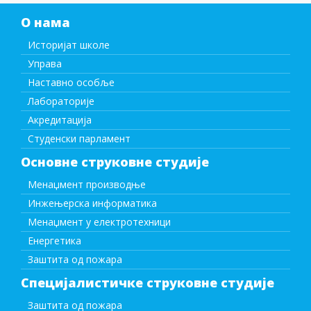
О нама
Историјат школе
Управа
Наставно особље
Лабораторије
Акредитација
Студенски парламент
Основне струковне студије
Менаџмент производње
Инжењерска информатика
Менаџмент у електротехници
Енергетика
Заштита од пожара
Специјалистичке струковне студије
Заштита од пожара