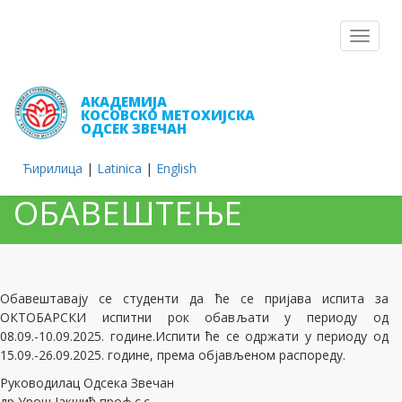
Toggle
navigat
АКАДЕМИЈА
КОСОВСКО МЕТОХИЈСКА
ОДСЕК ЗВЕЧАН
Ћирилица
|
Latinica
|
English
ОБАВЕШТЕЊЕ
Обавештавају се студенти да ће се пријава испита за
ОКТОБАРСКИ испитни рок обављати у периоду од
08.09.-10.09.2025. године.Испити ће се одржати у периоду од
15.09.-26.09.2025. године, према објављеном распореду.
Руководилац Одсека Звечан
др Урош Јакшић проф.с.с.