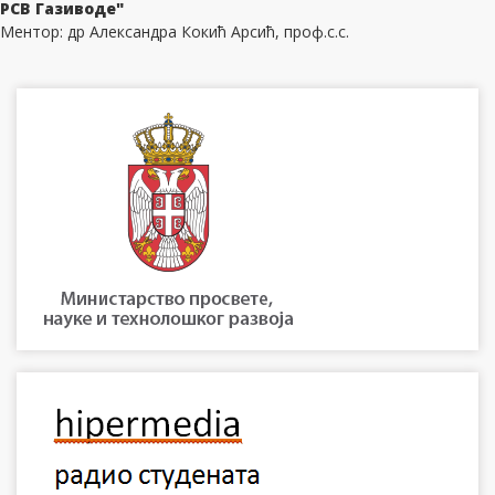
РСВ Газиводе"
Ментор: др Александра Кокић Арсић, проф.с.с.