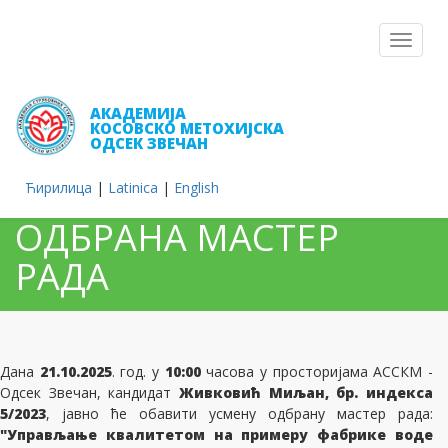
Toggle
navigat
АКАДЕМИЈА
КОСОВСКО МЕТОХИЈСКА
ОДСЕК ЗВЕЧАН
Ћирилица
|
Latinica
|
English
ОДБРАНА МАСТЕР
РАДА
Дана
21.10.2025
. год. у
10:00
часова у просторијама АССКМ -
Одсек Звечан, кандидат
Живковић Миљан, бр. индекса
5/2023
, јавно ће обавити усмену одбрану мастер рада:
"Управљање квалитетом на примеру фабрике воде