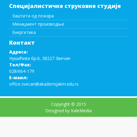
Специјалистичке струковне студије
Заштита од пожара
Менаџмент производње
Енергетика
Контакт
Адреса:
Нушићева бр:6, 38227 Звечан
Тел/Фаx:
028/664-179
Е-маил:
office.zvecan@akademijakm.edu.rs
Copyright © 2015
Designed by KaleMedia