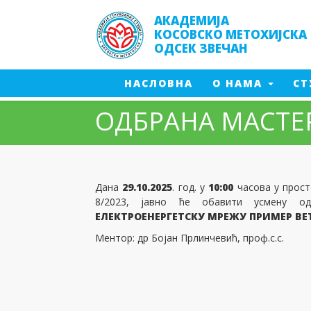
АКАДЕМИЈА
КОСОВСКО МЕТОХИЈСКА
ОДСЕК ЗВЕЧАН
(CURRENT)
(CURRENT)
НАСЛОВНА
О НАМА
СТ
ОДБРАНА МАСТЕ
Заштит
Менаџмент производње
Менаџм
Инжењерска информатика
Заштит
Производно машинство - 2024
Енерге
Дана
29.10.2025
. год. у
10:00
часова у прост
Енергетика- 2017
Мултим
8/2023, јавно ће обавити усмену о
Енергетика -2024
ЕЛЕКТРОЕНЕРГЕТСКУ МРЕЖУ ПРИМЕР ВЕ
Заштита од пожара - 2016
Заштита од пожара - 2023
Ментор: др Бојан Прлинчевић, проф.с.с.
Мултимедијалне технологије