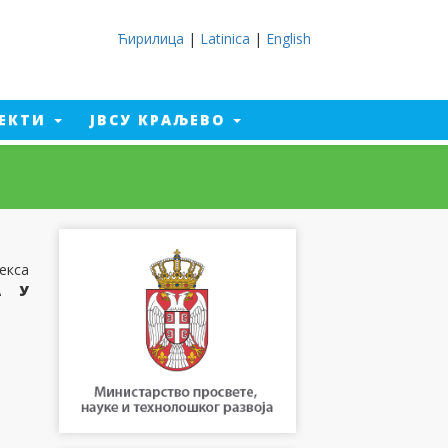
Ћирилица
|
Latinica
|
English
ЈЕКТИ
ЈВСУ КРАЉЕВО
екса
А У