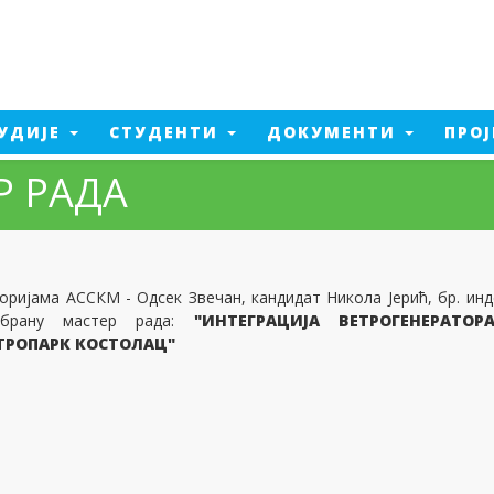
УДИЈЕ
СТУДЕНТИ
ДОКУМЕНТИ
ПРО
Р РАДА
Електроенергетско
инжењерство
а од пожара
Машинско инжењерство
ент производње
Електроенергетско
а од пожара - 2026
инжењерство - 2026
тика
оријама АССКМ - Одсек Звечан, кандидат Никола Јерић, бр. инд
Машинско инжењерство - 2026
едијалне технологије
дбрану мастер рада:
"ИНТЕГРАЦИЈА ВЕТРОГЕНЕРАТОР
ТРОПАРК КОСТОЛАЦ"