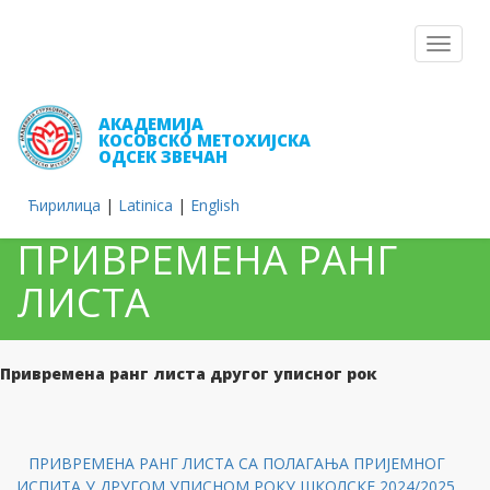
Toggle
navigat
АКАДЕМИЈА
КОСОВСКО МЕТОХИЈСКА
ОДСЕК ЗВЕЧАН
Ћирилица
|
Latinica
|
English
ПРИВРЕМЕНА РАНГ
ЛИСТА
Привремена ранг листа другог уписног рок
ПРИВРЕМЕНА РАНГ ЛИСТА СА ПОЛАГАЊА ПРИЈЕМНОГ
ИСПИТА У ДРУГОМ УПИСНОМ РОКУ ШКОЛСКЕ 2024/2025.