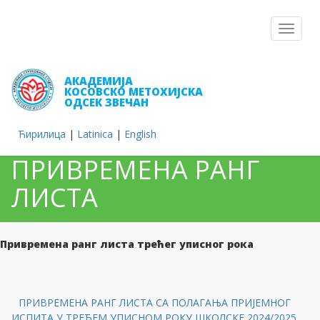
Toggle
navigat
АКАДЕМИЈА
КОСОВСКО МЕТОХИЈСКА
ОДСЕК ЗВЕЧАН
Ћирилица
|
Latinica
|
English
ПРИВРЕМЕНА РАНГ
ЛИСТА
Привремена ранг листа трећег уписног рока
ПРИВРЕМЕНА РАНГ ЛИСТА СА ПОЛАГАЊА ПРИЈЕМНОГ
ИСПИТА У ТРЕЋЕМ УПИСНОМ РОКУ ШКОЛСКЕ 2024/2025.