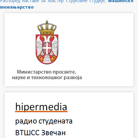
Распоред наставе за Мастер струковне студије,
машинско
инжењерство