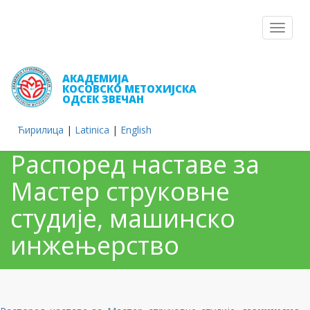
Toggle
navigat
АКАДЕМИЈА
КОСОВСКО МЕТОХИЈСКА
ОДСЕК ЗВЕЧАН
Ћирилица
|
Latinica
|
English
Распоред наставе за
Мастер струковне
студије, машинско
инжењерство