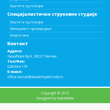
Заштита од пожара
Специјалистичке струковне студије
Заштита од пожара
Менаџмент производње
Енергетика
Контакт
Адреса:
Нушићева бр:6, 38227 Звечан
Тел/Фаx:
028/664-179
Е-маил:
office.zvecan@akademijakm.edu.rs
Copyright © 2015
Designed by KaleMedia