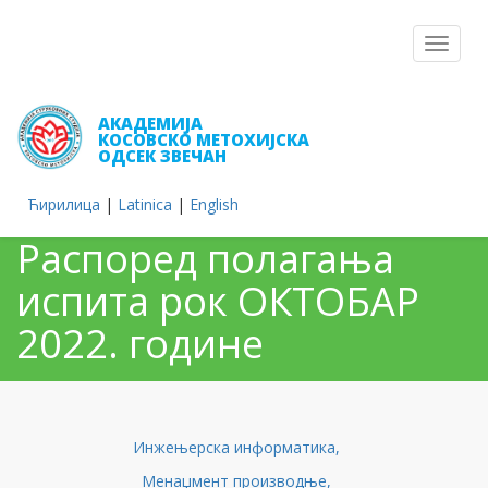
Toggle
navigat
АКАДЕМИЈА
КОСОВСКО МЕТОХИЈСКА
ОДСЕК ЗВЕЧАН
Ћирилица
|
Latinica
|
English
Распоред полагања
испита рок ОКТОБАР
2022. године
Инжењерска информатика,
Менаџмент производње,