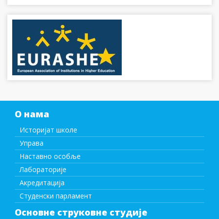
О нама
Историјат школе
Управа
Наставно особље
Лабораторије
Акредитација
Студенски парламент
Основне струковне студије