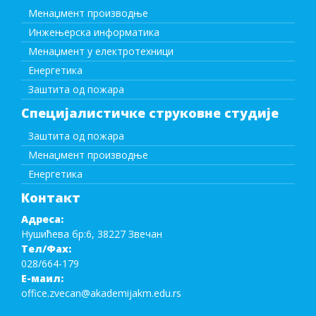
Менаџмент производње
Инжењерска информатика
Менаџмент у електротехници
Енергетика
Заштита од пожара
Специјалистичке струковне студије
Заштита од пожара
Менаџмент производње
Енергетика
Контакт
Адреса:
Нушићева бр:6, 38227 Звечан
Тел/Фаx:
028/664-179
Е-маил:
office.zvecan@akademijakm.edu.rs