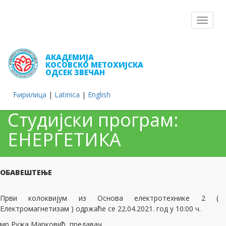
Toggle
navigat
АКАДЕМИЈА
КОСОВСКО МЕТОХИЈСКА
ОДСЕК ЗВЕЧАН
Ћирилица
|
Latinica
|
English
Студијски програм:
ЕНЕРГЕТИКА
ОБАВЕШТЕЊЕ
Први колоквијум из Основа електротехнике 2 (
Електромагнетизам ) одржаће се 22.04.2021. год у 10:00 ч.
мр Ружа Марковић, предавач