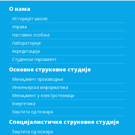
О нама
Историјат школе
Управа
Наставно особље
Лабораторије
Акредитација
Студенски парламент
Основне струковне студије
Менаџмент производње
Инжењерска информатика
Менаџмент у електротехници
Енергетика
Заштита од пожара
Специјалистичке струковне студије
Заштита од пожара