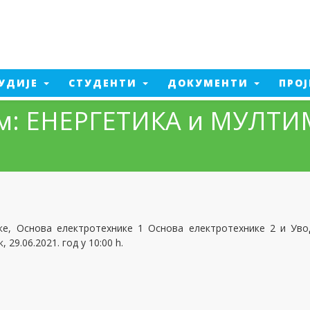
УДИЈЕ
СТУДЕНТИ
ДОКУМЕНТИ
ПРО
рам: ЕНЕРГЕТИКА и МУЛТ
Електроенергетско
инжењерство
а од пожара
Машинско инжењерство
ент производње
Електроенергетско
а од пожара - 2026
инжењерство - 2026
тика
Машинско инжењерство - 2026
едијалне технологије
ке, Основа електротехнике 1 Основа електротехнике 2 и Уво
29.06.2021. год у 10:00 h.