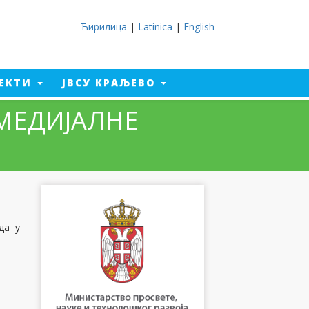
Ћирилица
|
Latinica
|
English
ЈЕКТИ
ЈВСУ КРАЉЕВО
ИМЕДИЈАЛНЕ
да у