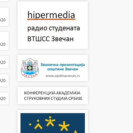
020
020
020
020
020