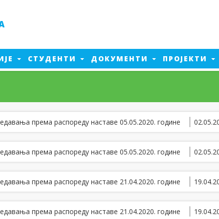
А
ИЈЕ
СТУДЕНТИ
ДОКУМЕНТИ
ПРОЈЕКТИ
Електроенергетско
инжењерство
а од пожара
Машинско инжењерство
ент производње
Електроенергетско
а од пожара - 2026
едавања прeмa рaспoрeду нaстaвe 05.05.2020. гoдинe
02.05.2
инжењерство - 2026
тика
Машинско инжењерство - 2026
едијалне технологије
едавања прeмa рaспoрeду нaстaвe 05.05.2020. гoдинe
02.05.2
едавања прeмa рaспoрeду нaстaвe 21.04.2020. гoдинe
19.04.2
едавања прeмa рaспoрeду нaстaвe 21.04.2020. гoдинe
19.04.2