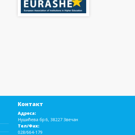
Контакт
Адреса:
Нушићева бр:6, 38227 Звечан
Тел/Фаx:
028/664-179