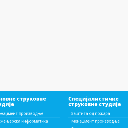
новне струковне
Специјалистичке
удије
струковне студије
наџмент производње
Заштита од пожара
жењерска информатика
Менаџмент производње