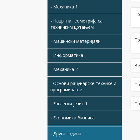
- Механика 1
Пр
- Нацртна геометрија са
техничким цртањем
Пр
- Машински материјали
- Информатика
Вe
- Механика 2
- Основи рачунарске технике и
Пр
програмирање
- Енглески језик 1
Пр
- Економика бизниса
- Друга година