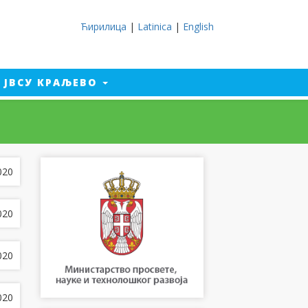
Ћирилица
|
Latinica
|
English
ЈВСУ КРАЉЕВО
020
020
020
020