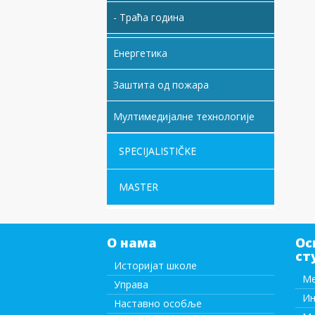
- Траћа година
Енергетика
Заштита од пожара
Мултимедијалне технологије
SPECIJALISTIČKE
MASTER
О нама
Ос
ст
Историјат школе
Ме
Управа
Ин
Наставно особље